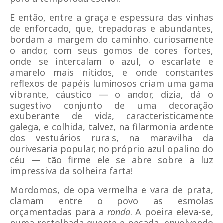
E então, entre a graça e espessura das vinhas
de enforcado, que, trepadoras e abundantes,
bordam a margem do caminho. curiosamente
o andor, com seus gomos de cores fortes,
onde se intercalam o azul, o escarlate e
amarelo mais nítidos, e onde constantes
reflexos de papéis luminosos criam uma gama
vibrante, cáustico — o andor, dizia, dá o
sugestivo conjunto de uma decoração
exuberante de vida, caracteristicamente
galega, e colhida, talvez, na filarmonia ardente
dos vestuários rurais, na maravilha da
ourivesaria popular, no próprio azul opalino do
céu — tão firme ele se abre sobre a luz
impressiva da solheira farta!
Mordomos, de opa vermelha e vara de prata,
clamam entre o povo as esmolas
orçamentadas para a
ronda
. A poeira eleva-se,
numa restolhada quente e pesada, envolvendo