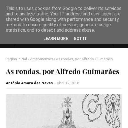
This site uses cookies from Google to deliver its services
and to analyze traffic. Your IP address and user-agent are
shared with Google along with performance and security
metrics to ensure quality of service, generate usage
statistics, and to detect and address abuse.
LEARN MORE
GOT IT
Página inicial
Vimaranenses
As rondas, por Alfredo Guimarães
As rondas, por Alfredo Guimarães
António Amaro das Neves
-
Abril 17, 2018