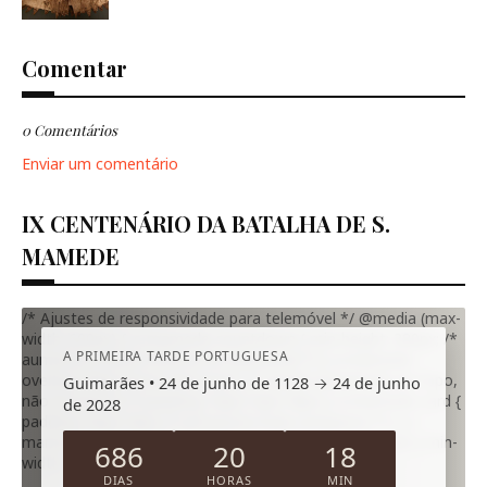
Comentar
0 Comentários
Enviar um comentário
IX CENTENÁRIO DA BATALHA DE S.
MAMEDE
/* Ajustes de responsividade para telemóvel */ @media (max-
width: 600px) { .s-mamede-countdown { min-height: 380px; /*
A PRIMEIRA TARDE PORTUGUESA
aumenta a altura mínima no telemóvel */ } .s-mamede-
overlay { align-items: flex-start; /* cartão encostado ao topo,
Guimarães • 24 de junho de 1128 → 24 de junho
não ao centro */ padding: 16px 12px 18px; } .s-mamede-card {
de 2028
padding: 16px 14px; /* um pouco mais compacto */ } .s-
mamede-title { font-size: 20px; } .s-mamede-timer .unit { min-
686
20
18
width: 76px; padding: 8px 9px; } }
DIAS
HORAS
MIN