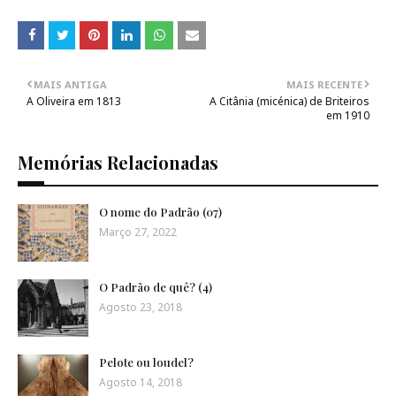
MAIS ANTIGA
MAIS RECENTE
A Oliveira em 1813
A Citânia (micénica) de Briteiros
em 1910
Memórias Relacionadas
O nome do Padrão (07)
Março 27, 2022
O Padrão de quê? (4)
Agosto 23, 2018
Pelote ou loudel?
Agosto 14, 2018