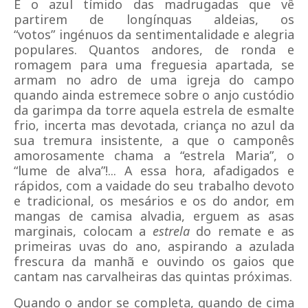
É o azul tímido das madrugadas que vê
partirem de longínquas aldeias, os
“votos
”
ingénuos da sentimentalidade e alegria
populares. Quantos andores, de ronda e
romagem para uma freguesia apartada, se
armam no adro de uma igreja do campo
quando ainda estremece sobre o anjo custódio
da garimpa da torre aquela estrela de esmalte
frio, incerta mas devotada, criança no azul da
sua tremura insistente, a que o camponês
amorosamente chama a “estrela Maria
”
, o
“lume de alva”!... A essa hora, afadigados e
rápidos, com a vaidade do seu trabalho devoto
e tradicional, os mesários e os do andor, em
mangas de camisa alvadia, erguem as asas
marginais, colocam a
estrela
do remate e as
primeiras uvas do ano, aspirando a azulada
frescura da manhã e ouvindo os gaios que
cantam nas carvalheiras das quintas próximas.
Quando o andor se completa, quando de cima