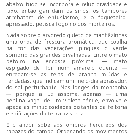
abaixo tudo se incorpora e reluz gravidade e
luxo, então garridam os sinos, os tambores
arrebatam de entusiasmo, e o fogueteiro,
apressado, petisca fogo no dos morteiros.
Nada sobre o arvoredo quieto da manhãzinhas
uma onda de frescura aromática, que coalha
na cor das vegetações pingues o verde
sombrio das grandes orvalhadas. Entre o mato
betoiro. na encosta próxima, — mato
espigado de flor, num amarelo quente —
enredam-se as teias de aranha miúdas e
rendadas, que indicam um meio-dia abrasador,
do sol perturbante. Nos longes da montanha
— porque a luz assoma, apenas — uma
neblina vaga, de um violeta ténue, envolve e
apaga as minuciosidades distantes da feitoria
e edificações da terra avistada.
E o andor sobe aos ombros hercúleos dos
rapazes do campo. Ordenando os movimentos