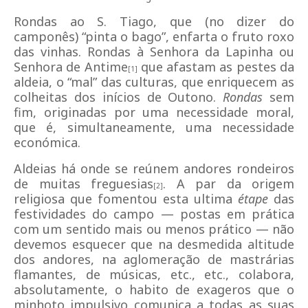
Rondas ao S. Tiago, que (no dizer do
camponês) “pinta o bago”, enfarta o fruto roxo
das vinhas. Rondas à Senhora da Lapinha ou
Senhora de Antime
que afastam as pestes da
[1]
aldeia, o “mal” das culturas, que enriquecem as
colheitas dos inícios de Outono.
Rondas
sem
fim, originadas por uma necessidade moral,
que é, simultaneamente, uma necessidade
económica.
Aldeias há onde se reúnem andores rondeiros
de muitas freguesias
. A par da origem
[2]
religiosa que fomentou esta ultima
étape
das
festividades do campo — postas em prática
com um sentido mais ou menos prático — não
devemos esquecer que na desmedida altitude
dos andores, na aglomeração de mastrárias
flamantes, de músicas, etc., etc., colabora,
absolutamente, o habito de exageros que o
minhoto impulsivo comunica a todas as suas