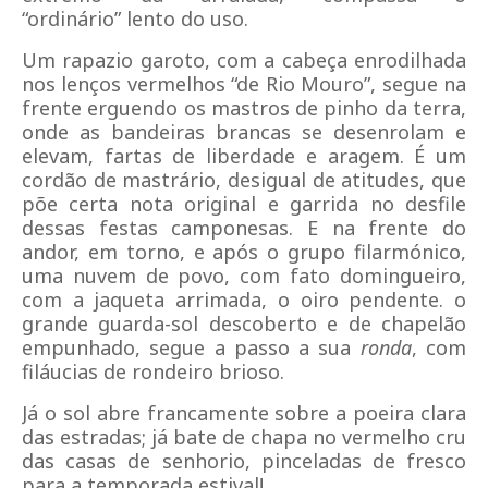
“ordinário
”
lento do uso.
Um rapazio garoto, com a cabeça enrodilhada
nos lenços vermelhos “de Rio Mouro”, segue na
frente erguendo os mastros de pinho da terra,
onde as bandeiras brancas se desenrolam e
elevam, fartas de liberdade e aragem. É um
cordão de mastrário, desigual de atitudes, que
põe certa nota original e garrida no desfile
dessas festas camponesas. E na frente do
andor, em torno, e após o grupo filarmónico,
uma nuvem de povo, com fato domingueiro,
com a jaqueta arrimada, o oiro pendente. o
grande guarda-sol descoberto e de chapelão
empunhado, segue a passo a sua
ronda
, com
filáucias de rondeiro brioso.
Já o sol abre francamente sobre a poeira clara
das estradas; já bate de chapa no vermelho cru
das casas de senhorio, pinceladas de fresco
para a temporada estival!