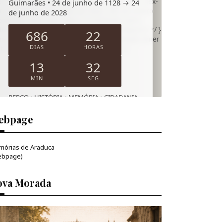
emóvel */ } .s-mamede-overlay { align-items: flex-
Guimarães • 24 de junho de 1128 → 24
rt; /* cartão encostado ao topo, não ao centro
de junho de 2028
padding: 16px 12px 18px; } .s-mamede-card {
dding: 16px 14px; /* um pouco mais compacto */ }
686
22
mamede-title { font-size: 20px; } .s-mamede-timer
DIAS
HORAS
it { min-width: 76px; padding: 8px 9px; } }
13
31
MIN
SEG
BERÇO • HISTÓRIA • MEMÓRIA • CIDADANIA
ebpage
mórias de Araduca
ebpage)
ova Morada