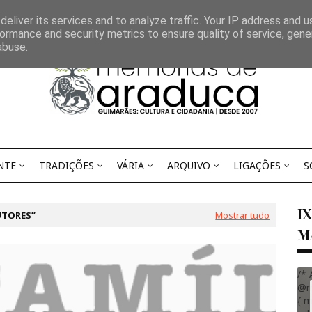
eliver its services and to analyze traffic. Your IP address and 
ormance and security metrics to ensure quality of service, gen
abuse.
NTE
TRADIÇÕES
VÁRIA
ARQUIVO
LIGAÇÕES
S
I
UTORES
Mostrar tudo
M
/* 
@m
{ m