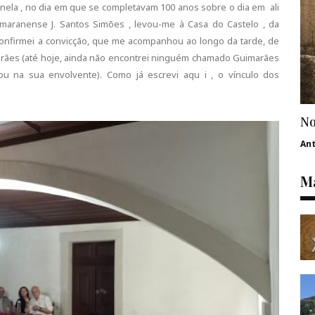
 Penela , no dia em que se completavam 100 anos sobre o dia em ali
maranense J. Santos Simões , levou-me à Casa do Castelo , da
 confirmei a convicção, que me acompanhou ao longo da tarde, de
marães (até hoje, ainda não encontrei ninguém chamado Guimarães
ou na sua envolvente). Como já escrevi aqu i , o vínculo dos
No
An
Ma