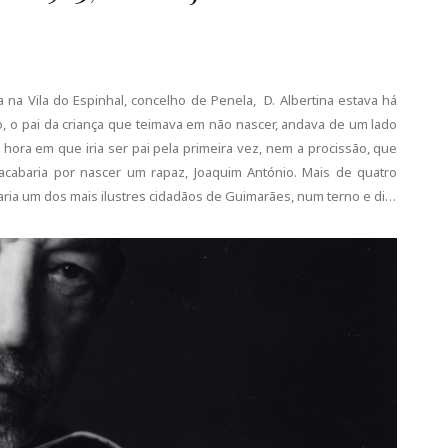
 na Vila do Espinhal, concelho de Penela, D. Albertina estava há
io, o pai da criança que teimava em não nascer, andava de um lado
hora em que iria ser pai pela primeira vez, nem a procissão, que
 acabaria por nascer um rapaz, Joaquim António. Mais de quatro
aria um dos mais ilustres cidadãos de Guimarães, num terno e di…