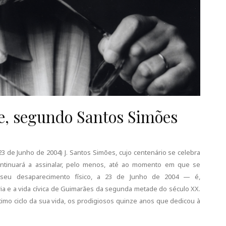
, segundo Santos Simões
de Junho de 2004) J. Santos Simões, cujo centenário se celebra
tinuará a assinalar, pelo menos, até ao momento em que se
seu desaparecimento físico, a 23 de Junho de 2004 — é,
ria e a vida cívica de Guimarães da segunda metade do século XX.
timo ciclo da sua vida, os prodigiosos quinze anos que dedicou à