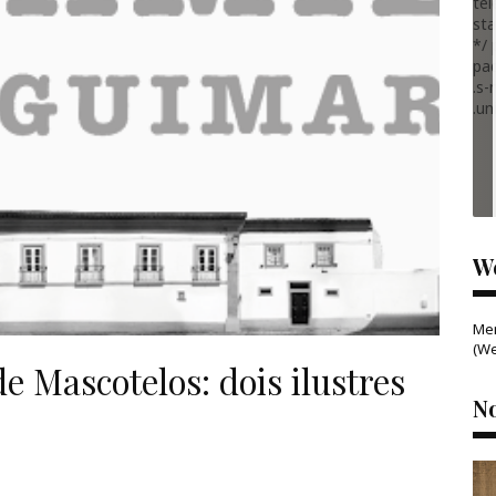
tel
sta
*/ 
pa
.s-
.un
W
Me
(W
e Mascotelos: dois ilustres
N