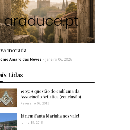
va morada
tónio Amaro das Neves
-
Janeiro 06, 2026
is Lidas
1905: A questão do emblema da
Associação Artística (conclusão)
Fevereiro 07, 2013
Já nem Santa Marinha nos vale!
Junho 19, 2018