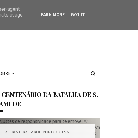
user-agent
erate usage
LEARN MORE
GOT IT
OBRE
X CENTENÁRIO DA BATALHA DE S.
AMEDE
Ajustes de responsividade para telemóvel */
edia (max-width: 600px) { .s-mamede-countdown
A PRIMEIRA TARDE PORTUGUESA
in-height: 380px; /* aumenta a altura mínima no