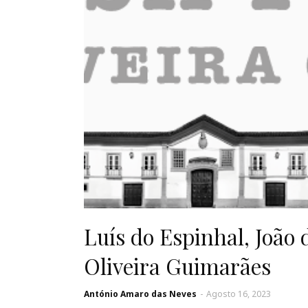
Luís do Espinhal, João d
Oliveira Guimarães
António Amaro das Neves
-
Agosto 16, 2023