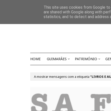
Início
Sobre Nós
Contactos
This site uses cookies from Google to d
are shared with Google along with perf
statistics, and to detect and address 
HOME
GUIMARÃES
PATRIMÓNIO
GE
A mostrar mensagens com a etiqueta
LIVROS E A