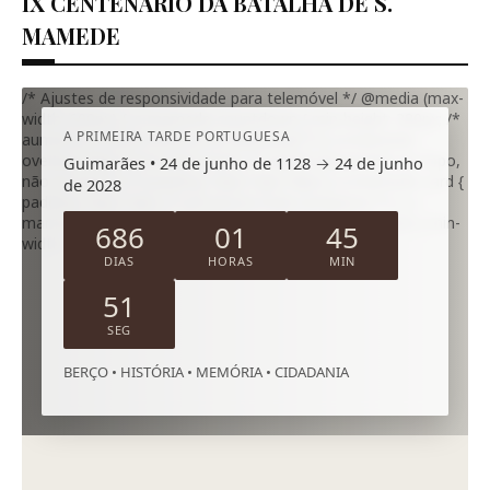
IX CENTENÁRIO DA BATALHA DE S.
MAMEDE
/* Ajustes de responsividade para telemóvel */ @media (max-
width: 600px) { .s-mamede-countdown { min-height: 380px; /*
A PRIMEIRA TARDE PORTUGUESA
aumenta a altura mínima no telemóvel */ } .s-mamede-
overlay { align-items: flex-start; /* cartão encostado ao topo,
Guimarães • 24 de junho de 1128 → 24 de junho
não ao centro */ padding: 16px 12px 18px; } .s-mamede-card {
de 2028
padding: 16px 14px; /* um pouco mais compacto */ } .s-
mamede-title { font-size: 20px; } .s-mamede-timer .unit { min-
686
01
45
width: 76px; padding: 8px 9px; } }
DIAS
HORAS
MIN
50
SEG
BERÇO • HISTÓRIA • MEMÓRIA • CIDADANIA