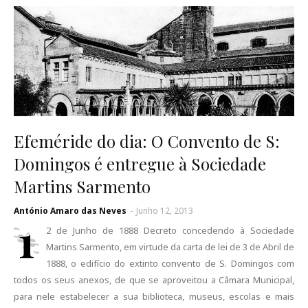
Efeméride do dia: O Convento de S:
Domingos é entregue à Sociedade
Martins Sarmento
António Amaro das Neves
-
Junho 12, 2013
1
2 de Junho de 1888 Decreto concedendo à Sociedade
Martins Sarmento, em virtude da carta de lei de 3 de Abril de
1888, o edifício do extinto convento de S. Domingos com
todos os seus anexos, de que se aproveitou a Câmara Municipal,
para nele estabelecer a sua biblioteca, museus, escolas e mais