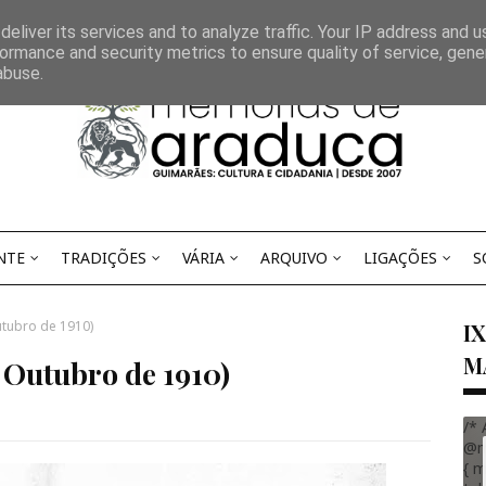
eliver its services and to analyze traffic. Your IP address and 
ormance and security metrics to ensure quality of service, gen
abuse.
NTE
TRADIÇÕES
VÁRIA
ARQUIVO
LIGAÇÕES
S
utubro de 1910)
I
M
 Outubro de 1910)
/* 
@m
{ m