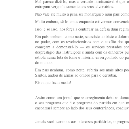
Mal parece dizê-lo, mas a verdade insofismável é que o
entregam vergonhosamente aos seus adversários.
Não vale até muito a pena ser monárquico num país como 
Muito embora, sê-lo-emos enquanto estivermos convencido
Isso, e só isso, nos força a continuar na defesa dum regi
Em país nenhum, como neste, se assiste ao triste e dolor
no poder, com os revolucionários com o auxílio dos q
começam a demonstrá-lo — os serviços prestados com
desprestigio das instituições e ainda com os dinheiros 
estiola numa luta de fome e miséria, envergonhado do pap
do mundo.
Em país nenhum, como neste, subiria aos mais altos p
Santos, andou de armas ao ombro para o derrubar.
Eis o que faz o medo!
Assim como um jornal que se arregimenta debaixo duma ba
o seu programa que é o programa do partido em que mi
encontrará sempre ao lado dos seus conterrâneos, coadjuv
Jamais sacrificaremos aos interesses partidários, o progre