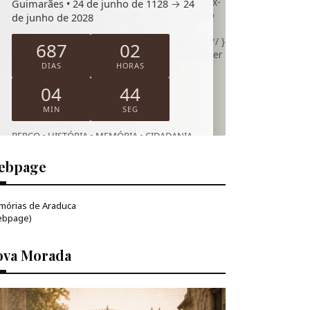
emóvel */ } .s-mamede-overlay { align-items: flex-
Guimarães • 24 de junho de 1128 → 24
rt; /* cartão encostado ao topo, não ao centro
de junho de 2028
padding: 16px 12px 18px; } .s-mamede-card {
dding: 16px 14px; /* um pouco mais compacto */ }
687
02
mamede-title { font-size: 20px; } .s-mamede-timer
DIAS
HORAS
it { min-width: 76px; padding: 8px 9px; } }
04
44
MIN
SEG
BERÇO • HISTÓRIA • MEMÓRIA • CIDADANIA
ebpage
mórias de Araduca
ebpage)
ova Morada