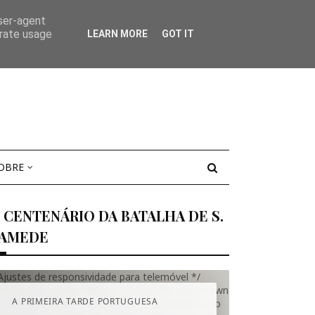
user-agent
erate usage
LEARN MORE
GOT IT
OBRE
X CENTENÁRIO DA BATALHA DE S.
AMEDE
Ajustes de responsividade para telemóvel */
edia (max-width: 600px) { .s-mamede-countdown
A PRIMEIRA TARDE PORTUGUESA
in-height: 380px; /* aumenta a altura mínima no