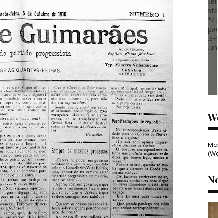
tel
sta
*/ 
pa
.s-
.un
W
Me
(W
N