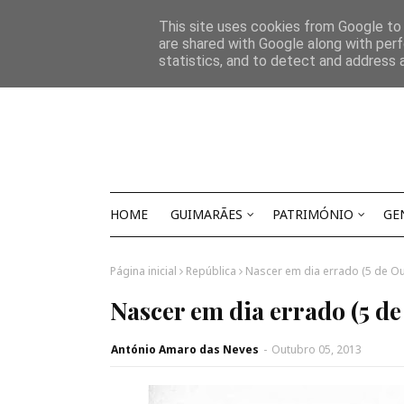
Início
Sobre Nós
Contactos
This site uses cookies from Google to d
are shared with Google along with perf
statistics, and to detect and address 
HOME
GUIMARÃES
PATRIMÓNIO
GE
Página inicial
República
Nascer em dia errado (5 de O
Nascer em dia errado (5 de
António Amaro das Neves
-
Outubro 05, 2013