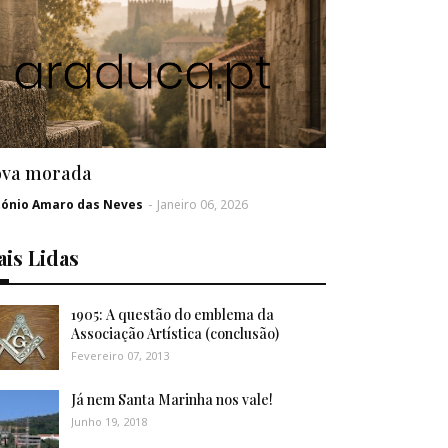
va morada
tónio Amaro das Neves
-
Janeiro 06, 2026
is Lidas
1905: A questão do emblema da
Associação Artística (conclusão)
Fevereiro 07, 2013
Já nem Santa Marinha nos vale!
Junho 19, 2018