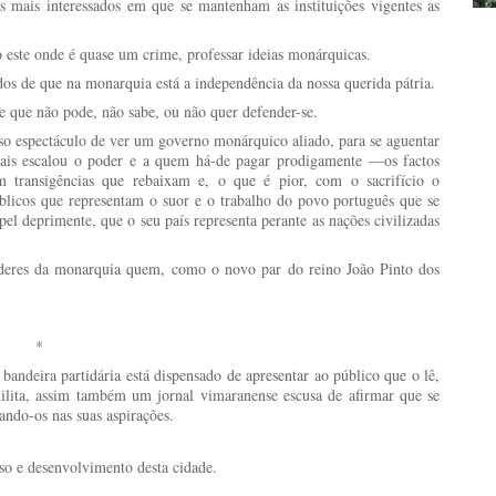
s mais interessados em que se mantenham as instituições vigentes as
este onde é quase um crime, professar ideias monárquicas.
s de que na monarquia está a independência da nossa querida pátria.
me que não pode, não sabe, ou não quer defender-se.
oso espectáculo de ver um governo monárquico aliado, para se aguentar
uais escalou o poder e a quem há-de pagar prodigamente —os factos
 transigências que rebaixam e, o que é pior, com o sacrifício o
públicos que representam o suor e o trabalho do povo português que se
el deprimente, que o seu país representa perante as nações civilizadas
oderes da monarquia quem, como o novo par do reino João Pinto dos
*
ndeira partidária está dispensado de apresentar ao público que o lê,
lita, assim também um jornal vimaranense escusa de afirmar que se
ando-os nas suas aspirações.
sso e desenvolvimento desta cidade.