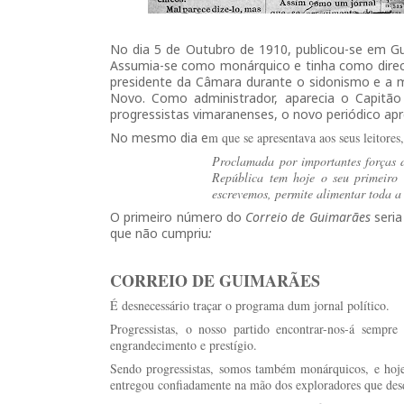
No dia 5 de Outubro de 1910, publicou-se em G
Assumia-se como monárquico e tinha como direc
presidente da Câmara durante o sidonismo e a m
Novo. Como administrador, aparecia o Capitão
progressistas vimaranenses, o novo periódico ap
No mesmo dia e
m que se apresentava aos seus leitores
Proclamada por importantes forças d
República tem hoje o seu primeiro
escrevemos, permite alimentar toda a
O primeiro número do
Correio de Guimarães
seria
que não cumpriu
:
CORREIO DE GUIMARÃES
É desnecessário traçar o programa dum jornal político.
Progressistas, o nosso partido encontrar-nos-á sempre
engrandecimento e prestígio.
Sendo progressistas, somos também monárquicos, e hoje
entregou confiadamente na mão dos exploradores que des