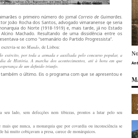
uimarães o primeiro número do jornal
Correio de Guimarães
.
tor João Rocha dos Santos, advogado vimaranense qe seria
onarquia do Norte (1918-1919) e, mais tarde, já no Estado
 Alcino Machado. Resultando de uma dissidência entre os
resentava-se como “semanário do Partido Progressista”.
, escrevia-se no
Mundo
, de Lisboa:
No
o exército, por toda a armada e auxiliada pelo concurso popular, a
 dia de História. A marcha dos acontecimentos, até à hora em que
An
 esperança de um definido triunfo.
 também o último. Eis o programa com que se apresentou e
Ma
 a seu lado, sem defecções nem tibiezas, prontos a lutar pelo seu
 mais que nunca, a monarquia que por covardia ou inconsciência se
de há muito cobiçavam a presa, carece de monárquicos.