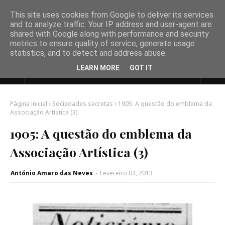
This site uses cookies from Google to deliver its services
and to analyze traffic. Your IP address and user-agent are
shared with Google along with performance and security
metrics to ensure quality of service, generate usage
statistics, and to detect and address abuse.
LEARN MORE
GOT IT
Página inicial
Sociedades secretas
1905: A questão do emblema da
Associação Artística (3)
1905: A questão do emblema da
Associação Artística (3)
António Amaro das Neves
-
Fevereiro 04, 2013