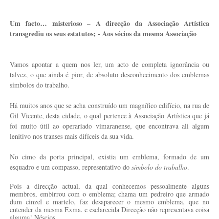
Um facto… misterioso – A direcção da Associação Artística
transgrediu os seus estatutos; - Aos sócios da mesma Associação
Vamos apontar a quem nos ler, um acto de completa ignorância ou
talvez, o que ainda é pior, de absoluto desconhecimento dos emblemas
símbolos do trabalho.
Há muitos anos que se acha construído um magnífico edifício, na rua de
Gil Vicente, desta cidade, o qual pertence à Associação Artística que já
foi muito útil ao operariado vimaranense, que encontrava ali algum
lenitivo nos transes mais difíceis da sua vida.
No cimo da porta principal, existia um emblema, formado de um
esquadro e um compasso, representativo do
símbolo do trabalho
.
Pois a direcção actual, da qual conhecemos pessoalmente alguns
membros, embirrou com o emblema; chama um pedreiro que armado
dum cinzel e martelo, faz desaparecer o mesmo emblema, que no
entender da mesma Exma. e esclarecida Direcção não representava coisa
alguma! Néscios.