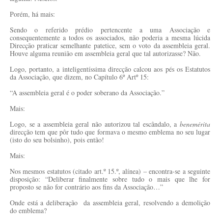
Porém, há mais:
Sendo o referido prédio pertencente a uma Associação e
consequentemente a todos os associados, não poderia a mesma lúcida
Direcção praticar semelhante patetice, sem o voto da assembleia geral.
Houve alguma reunião em assembleia geral que tal autorizasse? Não.
Logo, portanto, a inteligentíssima direcção calcou aos pés os Estatutos
da Associação, que dizem, no Capítulo 6º Artº 15:
“A assembleia geral é o poder soberano da Associação.”
Mais:
Logo, se a assembleia geral não autorizou tal escândalo, a
benemérita
direcção tem que pôr tudo que formava o mesmo emblema no seu lugar
(isto do seu bolsinho), pois então!
Mais:
Nos mesmos estatutos (citado art.º 15.º, alínea) – encontra-se a seguinte
disposição: “Deliberar finalmente sobre tudo o mais que lhe for
proposto se não for contrário aos fins da Associação…”
Onde está a deliberação
da assembleia geral, resolvendo a demolição
do emblema?