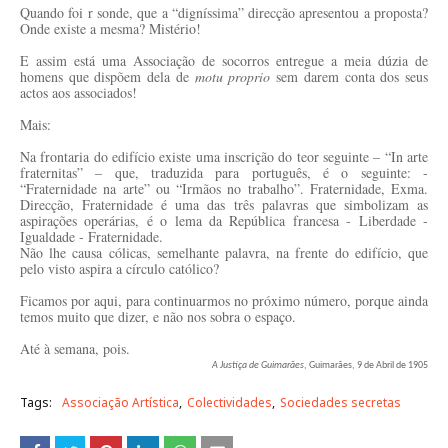
Quando foi r sonde, que a “digníssima” direcção apresentou a proposta?
Onde existe a mesma? Mistério!
E assim está uma Associação de socorros entregue a meia dúzia de
homens que dispõem dela de
motu proprio
sem darem conta dos seus
actos aos associados!
Mais:
Na frontaria do edifício existe uma inscrição do teor seguinte – “In arte
fraternitas” – que, traduzida para português, é o seguinte: -
“Fraternidade na arte” ou “Irmãos no trabalho”. Fraternidade, Exma.
Direcção, Fraternidade é uma das três palavras que simbolizam as
aspirações operárias, é o lema da República francesa - Liberdade -
Igualdade - Fraternidade.
Não lhe causa cólicas, semelhante palavra, na frente do edifício, que
pelo visto aspira a círculo católico?
Ficamos por aqui, para continuarmos no próximo número, porque ainda
temos muito que dizer, e não nos sobra o espaço.
Até à semana, pois.
A Justiça de Guimarães
, Guimarães, 9 de Abril de 1905
Tags:
Associação Artística
Colectividades
Sociedades secretas