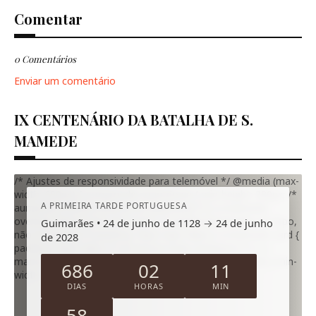
Comentar
0 Comentários
Enviar um comentário
IX CENTENÁRIO DA BATALHA DE S.
MAMEDE
/* Ajustes de responsividade para telemóvel */ @media (max-
width: 600px) { .s-mamede-countdown { min-height: 380px; /*
A PRIMEIRA TARDE PORTUGUESA
aumenta a altura mínima no telemóvel */ } .s-mamede-
overlay { align-items: flex-start; /* cartão encostado ao topo,
Guimarães • 24 de junho de 1128 → 24 de junho
não ao centro */ padding: 16px 12px 18px; } .s-mamede-card {
de 2028
padding: 16px 14px; /* um pouco mais compacto */ } .s-
mamede-title { font-size: 20px; } .s-mamede-timer .unit { min-
686
02
11
width: 76px; padding: 8px 9px; } }
DIAS
HORAS
MIN
57